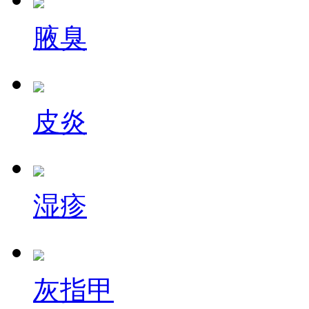
腋臭
皮炎
湿疹
灰指甲