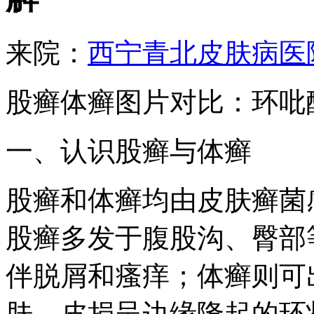
来院：
西宁青北皮肤病医
股癣体癣图片对比：环吡
一、认识股癣与体癣
股癣和体癣均由皮肤癣菌
股癣多发于腹股沟、臀部
伴脱屑和瘙痒；体癣则可
肤，皮损呈边缘隆起的环