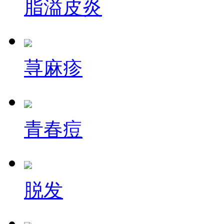
脂溢皮炎
荨麻疹
青春痘
脱发