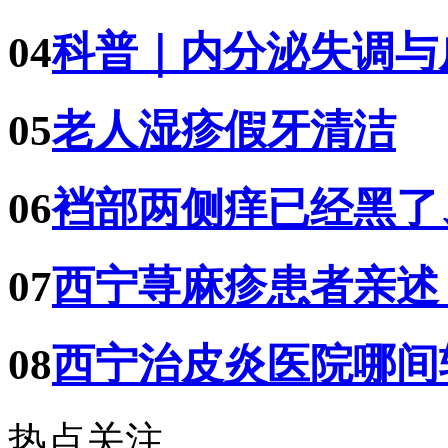
04
科普｜内分泌失调与
05
老人湿疹假牙清洁
06
裆部两侧痒已经黑了
07
西宁荨麻疹患者亲述
08
西宁治皮炎医院哪间
热点关注