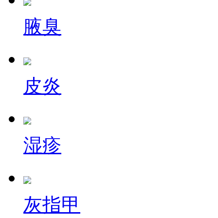
腋臭
皮炎
湿疹
灰指甲