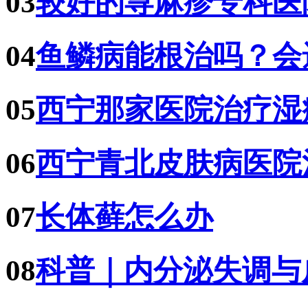
03
较好的荨麻疹专科医
04
鱼鳞病能根治吗？会
05
西宁那家医院治疗湿
06
西宁青北皮肤病医院
07
长体藓怎么办
08
科普｜内分泌失调与