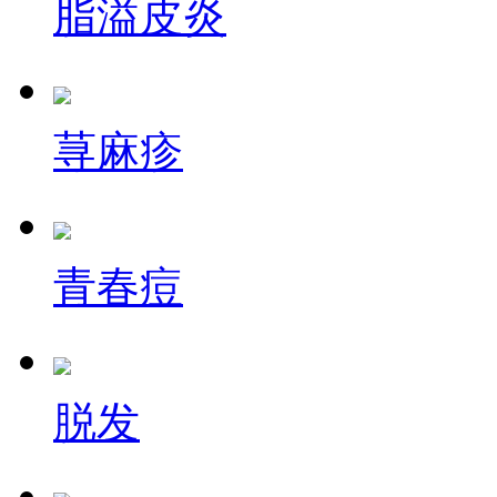
脂溢皮炎
荨麻疹
青春痘
脱发