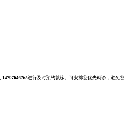
打
14797646765
进行及时预约就诊。可安排您优先就诊，避免您