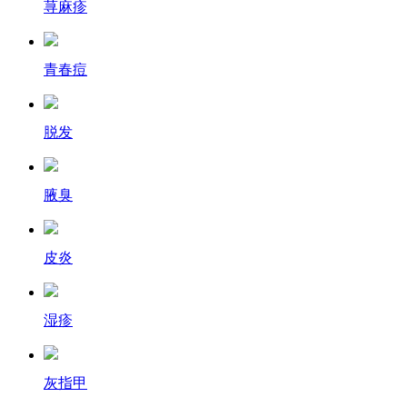
荨麻疹
青春痘
脱发
腋臭
皮炎
湿疹
灰指甲