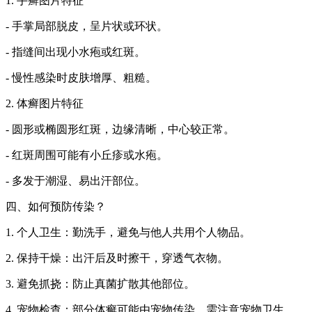
1. 手癣图片特征
- 手掌局部脱皮，呈片状或环状。
- 指缝间出现小水疱或红斑。
- 慢性感染时皮肤增厚、粗糙。
2. 体癣图片特征
- 圆形或椭圆形红斑，边缘清晰，中心较正常。
- 红斑周围可能有小丘疹或水疱。
- 多发于潮湿、易出汗部位。
四、如何预防传染？
1. 个人卫生：勤洗手，避免与他人共用个人物品。
2. 保持干燥：出汗后及时擦干，穿透气衣物。
3. 避免抓挠：防止真菌扩散其他部位。
4. 宠物检查：部分体癣可能由宠物传染，需注意宠物卫生。