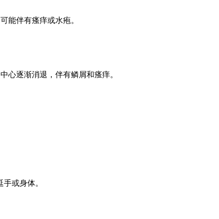
，可能伴有瘙痒或水疱。
，中心逐渐消退，伴有鳞屑和瘙痒。
延手或身体。