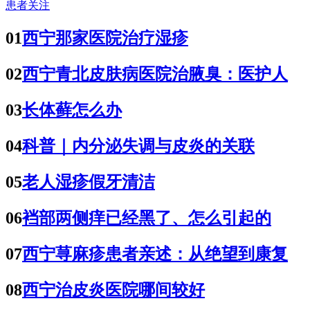
患者关注
01
西宁那家医院治疗湿疹
02
西宁青北皮肤病医院治腋臭：医护人
03
长体藓怎么办
04
科普｜内分泌失调与皮炎的关联
05
老人湿疹假牙清洁
06
裆部两侧痒已经黑了、怎么引起的
07
西宁荨麻疹患者亲述：从绝望到康复
08
西宁治皮炎医院哪间较好