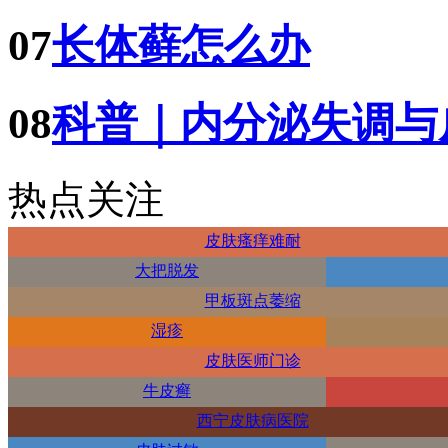
07
长体藓怎么办
08
科普｜内分泌失调与
热点关注
皮肤瘙痒难耐
大把脱发
甲板斑点萎缩
湿疹
皮肤医师门诊
牛皮癣
西宁皮肤病医院