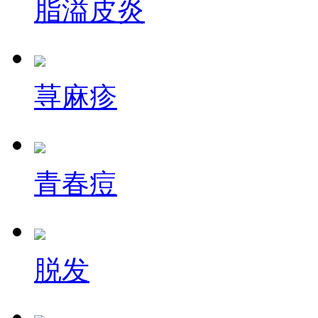
脂溢皮炎
荨麻疹
青春痘
脱发