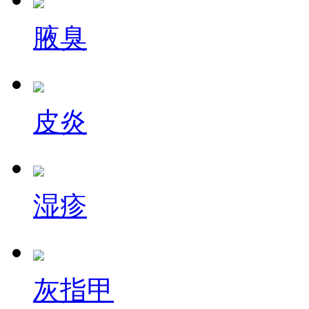
腋臭
皮炎
湿疹
灰指甲