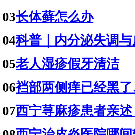
03
长体藓怎么办
04
科普｜内分泌失调与
05
老人湿疹假牙清洁
06
裆部两侧痒已经黑了
07
西宁荨麻疹患者亲述
08
西宁治皮炎医院哪间