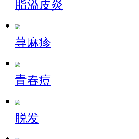
脂溢皮炎
荨麻疹
青春痘
脱发