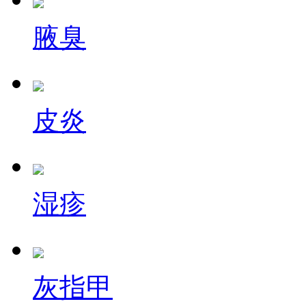
腋臭
皮炎
湿疹
灰指甲