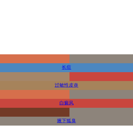
长痘
过敏性皮炎
白癜风
腋下狐臭