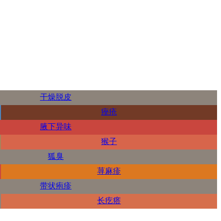
干燥脱皮
痤疮
腋下异味
猴子
狐臭
荨麻疹
带状疱疹
长疙瘩