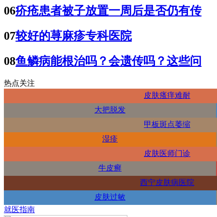
06
疥疮患者被子放置一周后是否仍有传
07
较好的荨麻疹专科医院
08
鱼鳞病能根治吗？会遗传吗？这些问
热点关注
皮肤瘙痒难耐
大把脱发
甲板斑点萎缩
湿疹
皮肤医师门诊
牛皮癣
西宁皮肤病医院
皮肤过敏
就医指南