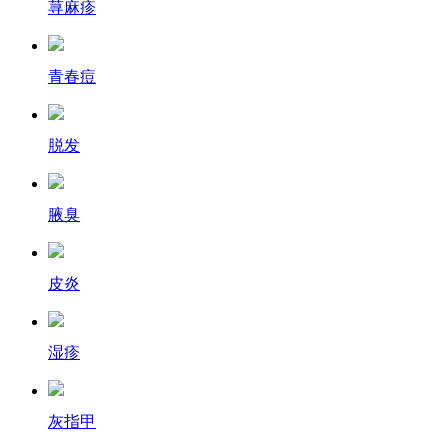
荨麻疹
青春痘
脱发
腋臭
皮炎
湿疹
灰指甲