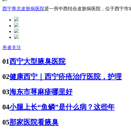
西宁青北皮肤病医院
是一所中西结合皮肤病医院，位于西宁市城中
患者关注
01
西宁大型腋臭医院
02
健康西宁｜西宁疥疮治疗医院，护理
03
海东市荨麻疹哪里好
04
小腿上长“鱼鳞”是什么病？这些年
05
那家医院看腋臭