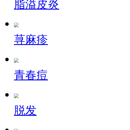
脂溢皮炎
荨麻疹
青春痘
脱发