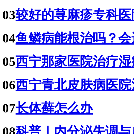
03
较好的荨麻疹专科医
04
鱼鳞病能根治吗？会
05
西宁那家医院治疗湿
06
西宁青北皮肤病医院
07
长体藓怎么办
08
科普｜内分泌失调与