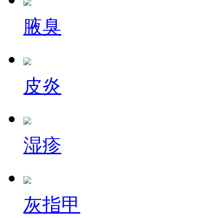
腋臭
皮炎
湿疹
灰指甲