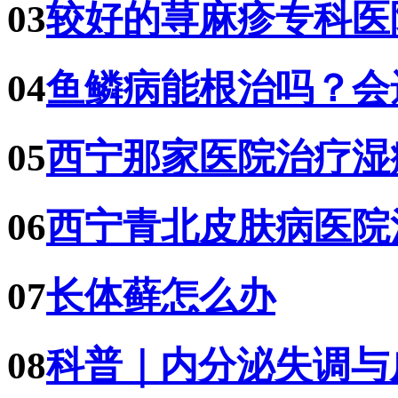
03
较好的荨麻疹专科医
04
鱼鳞病能根治吗？会
05
西宁那家医院治疗湿
06
西宁青北皮肤病医院
07
长体藓怎么办
08
科普｜内分泌失调与