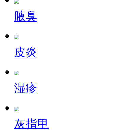
腋臭
皮炎
湿疹
灰指甲