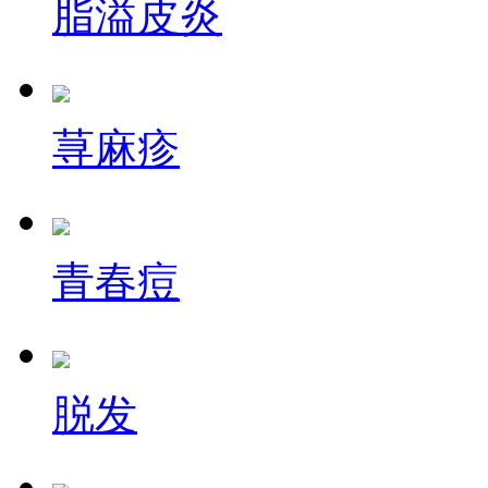
脂溢皮炎
荨麻疹
青春痘
脱发