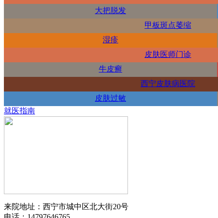
大把脱发
甲板斑点萎缩
湿疹
皮肤医师门诊
牛皮癣
西宁皮肤病医院
皮肤过敏
就医指南
来院地址：西宁市城中区北大街20号
电话：14797646765