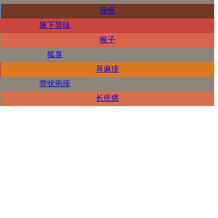
痤疮
腋下异味
猴子
狐臭
荨麻疹
带状疱疹
长疙瘩