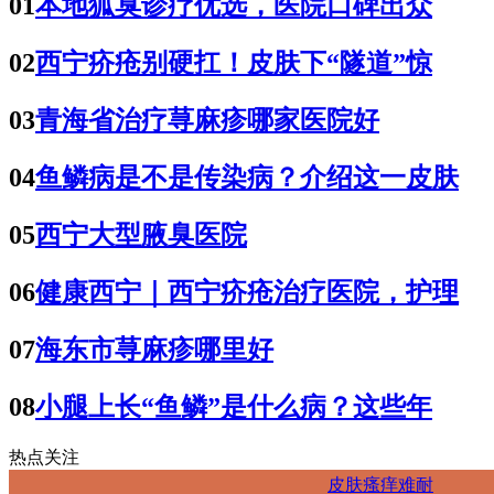
01
本地狐臭诊疗优选，医院口碑出众
02
西宁疥疮别硬扛！皮肤下“隧道”惊
03
青海省治疗荨麻疹哪家医院好
04
鱼鳞病是不是传染病？介绍这一皮肤
05
西宁大型腋臭医院
06
健康西宁｜西宁疥疮治疗医院，护理
07
海东市荨麻疹哪里好
08
小腿上长“鱼鳞”是什么病？这些年
热点关注
皮肤瘙痒难耐