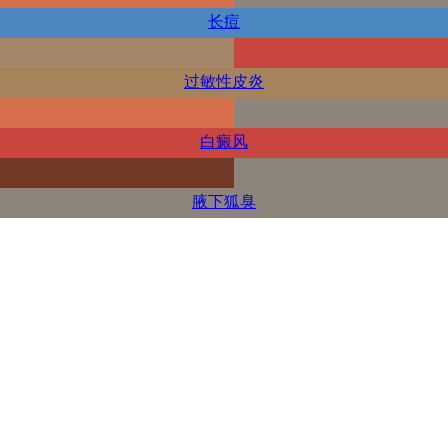
长痘
过敏性皮炎
白癜风
腋下狐臭