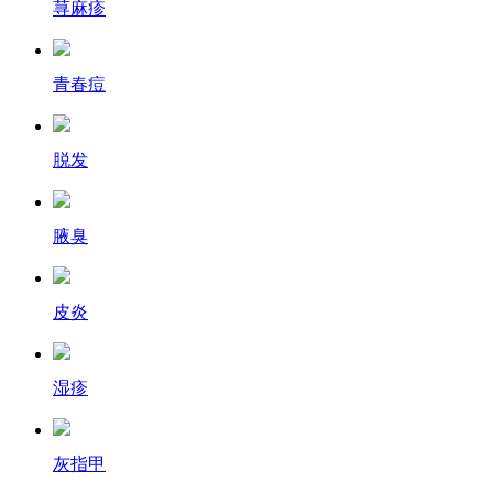
荨麻疹
青春痘
脱发
腋臭
皮炎
湿疹
灰指甲