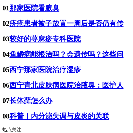
01
那家医院看腋臭
02
疥疮患者被子放置一周后是否仍有传
03
较好的荨麻疹专科医院
04
鱼鳞病能根治吗？会遗传吗？这些问
05
西宁那家医院治疗湿疹
06
西宁青北皮肤病医院治腋臭：医护人
07
长体藓怎么办
08
科普｜内分泌失调与皮炎的关联
热点关注