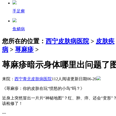
手足癣
鱼鳞病
您所在的位置：
西宁皮肤病医院
>
皮肤疾
病
>
荨麻疹
>
荨麻疹暗示身体哪里出问题了
来院：
西宁青北皮肤病医院
112人阅读
更新日期06-26
《荨麻疹：你的皮肤在玩“愤怒的小鸟”吗？》
近身上突然冒出一片片“神秘地图”？红、肿、痒、还会“变形
该检修了！
---