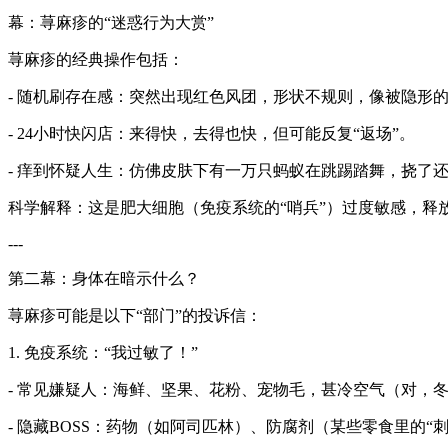
幕：荨麻疹的“迷惑行为大赏”
荨麻疹的经典操作包括：
- 随机刷存在感：突然出现红色风团，形状不规则，像被隐形
- 24小时快闪店：来得快，去得也快，但可能反复“返场”。
- 痒到怀疑人生：仿佛皮肤下有一万只蚂蚁在跳踢踏舞，挠了还
科学解释：这是肥大细胞（免疫系统的“哨兵”）过度敏感，释
---
第二幕：身体在暗示什么？
荨麻疹可能是以下“部门”的投诉信：
1. 免疫系统：“我过敏了！”
- 常见嫌疑人：海鲜、坚果、花粉、宠物毛，甚冷空气（对，冬
- 隐藏BOSS：药物（如阿司匹林）、防腐剂（某些零食里的“刺