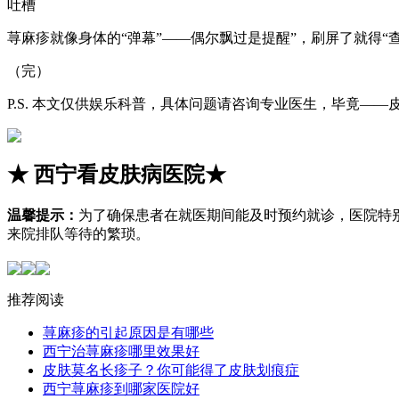
吐槽
荨麻疹就像身体的“弹幕”——偶尔飘过是提醒”，刷屏了就得“
（完）
P.S. 本文仅供娱乐科普，具体问题请咨询专业医生，毕竟—
★
西宁看皮肤病医院
★
温馨提示：
为了确保患者在就医期间能及时预约就诊，医院特
来院排队等待的繁琐。
推荐阅读
荨麻疹的引起原因是有哪些
西宁治荨麻疹哪里效果好
皮肤莫名长疹子？你可能得了皮肤划痕症
西宁荨麻疹到哪家医院好