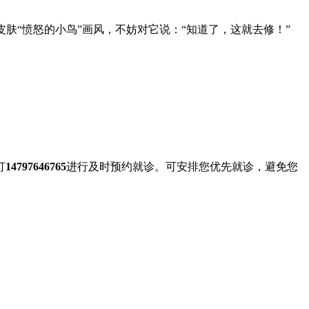
皮肤“愤怒的小鸟”画风，不妨对它说：“知道了，这就去修！”
打
14797646765
进行及时预约就诊。可安排您优先就诊，避免您