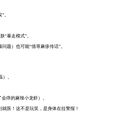
议”。
肤“暴走模式”。
腺问题）也可能“借荨麻疹传话”。
温）。
吃了会痒的麻辣小龙虾）。
刻就医！这不是玩笑，是身体在拉警报！