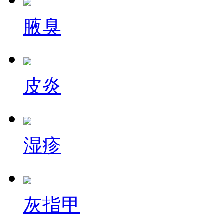
腋臭
皮炎
湿疹
灰指甲