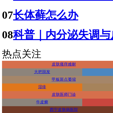
07
长体藓怎么办
08
科普｜内分泌失调与
热点关注
皮肤瘙痒难耐
大把脱发
甲板斑点萎缩
湿疹
皮肤医师门诊
牛皮癣
西宁皮肤病医院