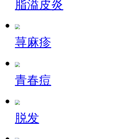
脂溢皮炎
荨麻疹
青春痘
脱发