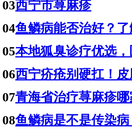
03
西宁市荨麻疹
04
鱼鳞病能否治好？了
05
本地狐臭诊疗优选，
06
西宁疥疮别硬扛！皮
07
青海省治疗荨麻疹哪
08
鱼鳞病是不是传染病