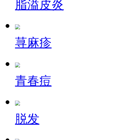
脂溢皮炎
荨麻疹
青春痘
脱发