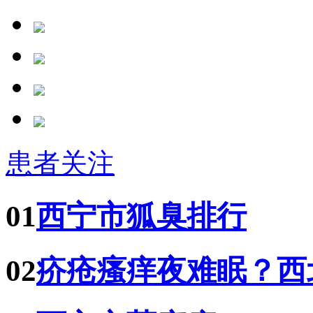
患者关注
01
西宁市狐臭排行
02
疥疮瘙痒夜难眠？西