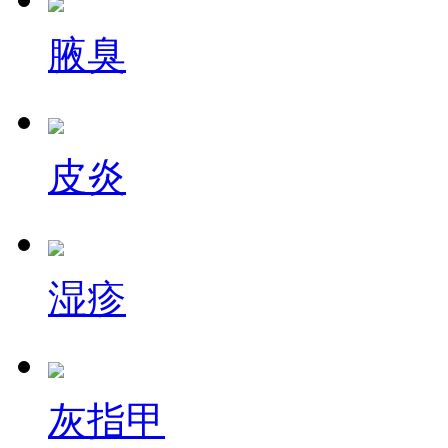
腋臭
皮炎
湿疹
灰指甲