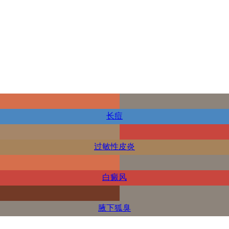
长痘
过敏性皮炎
白癜风
腋下狐臭