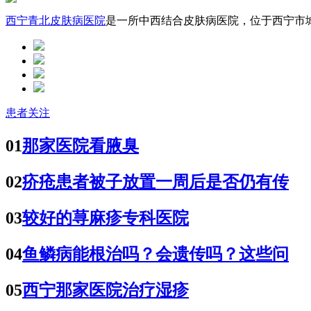
西宁青北皮肤病医院
是一所中西结合皮肤病医院，位于西宁市城中
患者关注
01
那家医院看腋臭
02
疥疮患者被子放置一周后是否仍有传
03
较好的荨麻疹专科医院
04
鱼鳞病能根治吗？会遗传吗？这些问
05
西宁那家医院治疗湿疹