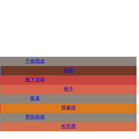
干燥脱皮
痤疮
腋下异味
猴子
狐臭
荨麻疹
带状疱疹
长疙瘩