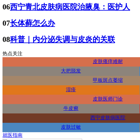
06
西宁青北皮肤病医院治腋臭：医护人
07
长体藓怎么办
08
科普｜内分泌失调与皮炎的关联
热点关注
皮肤瘙痒难耐
大把脱发
甲板斑点萎缩
湿疹
皮肤医师门诊
牛皮癣
西宁皮肤病医院
皮肤过敏
就医指南