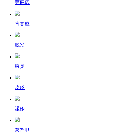
荨麻疹
青春痘
脱发
腋臭
皮炎
湿疹
灰指甲