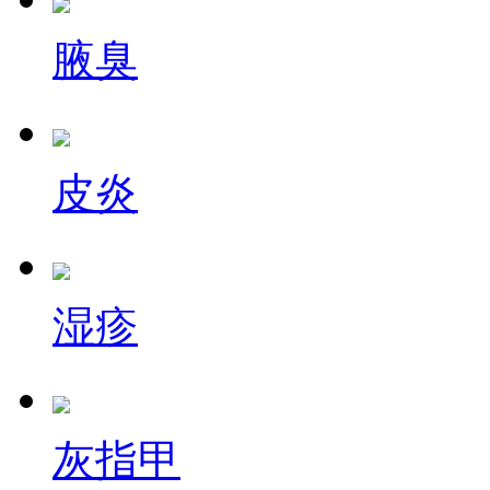
腋臭
皮炎
湿疹
灰指甲