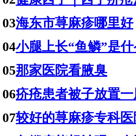
03
海东市荨麻疹哪里好
04
小腿上长“鱼鳞”是
05
那家医院看腋臭
06
疥疮患者被子放置一
07
较好的荨麻疹专科医