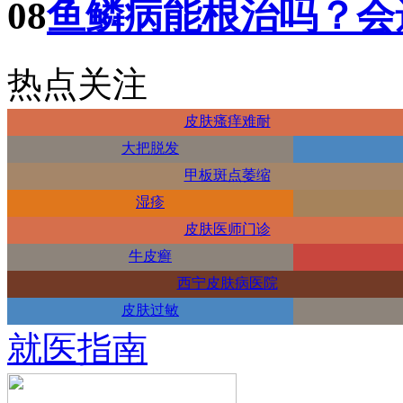
08
鱼鳞病能根治吗？会
热点关注
皮肤瘙痒难耐
大把脱发
甲板斑点萎缩
湿疹
皮肤医师门诊
牛皮癣
西宁皮肤病医院
皮肤过敏
就医指南