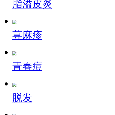
脂溢皮炎
荨麻疹
青春痘
脱发