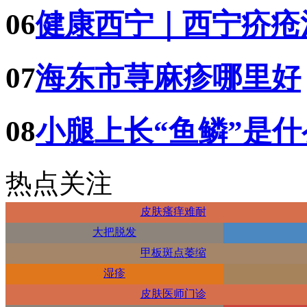
06
健康西宁｜西宁疥疮
07
海东市荨麻疹哪里好
08
小腿上长“鱼鳞”是
热点关注
皮肤瘙痒难耐
大把脱发
甲板斑点萎缩
湿疹
皮肤医师门诊