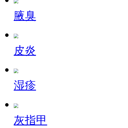
腋臭
皮炎
湿疹
灰指甲