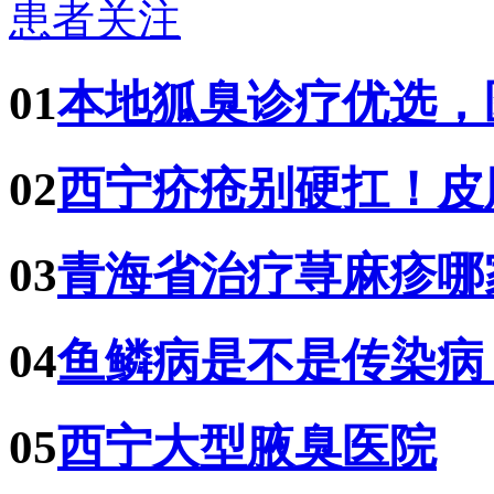
患者关注
01
本地狐臭诊疗优选，
02
西宁疥疮别硬扛！皮
03
青海省治疗荨麻疹哪
04
鱼鳞病是不是传染病
05
西宁大型腋臭医院