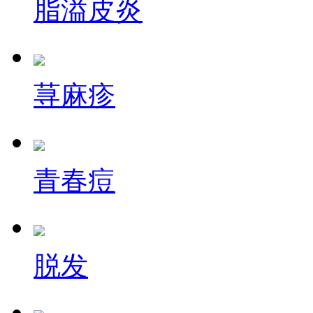
脂溢皮炎
荨麻疹
青春痘
脱发