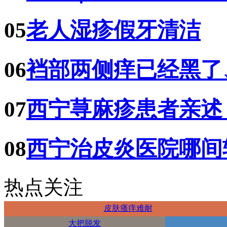
05
老人湿疹假牙清洁
06
裆部两侧痒已经黑了
07
西宁荨麻疹患者亲述
08
西宁治皮炎医院哪间
热点关注
皮肤瘙痒难耐
大把脱发