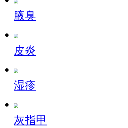
腋臭
皮炎
湿疹
灰指甲