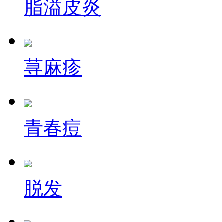
脂溢皮炎
荨麻疹
青春痘
脱发