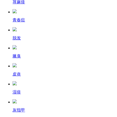
荨麻疹
青春痘
脱发
腋臭
皮炎
湿疹
灰指甲