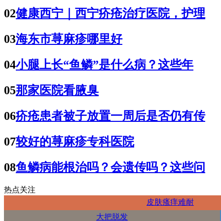
02
健康西宁｜西宁疥疮治疗医院，护理
03
海东市荨麻疹哪里好
04
小腿上长“鱼鳞”是什么病？这些年
05
那家医院看腋臭
06
疥疮患者被子放置一周后是否仍有传
07
较好的荨麻疹专科医院
08
鱼鳞病能根治吗？会遗传吗？这些问
热点关注
皮肤瘙痒难耐
大把脱发