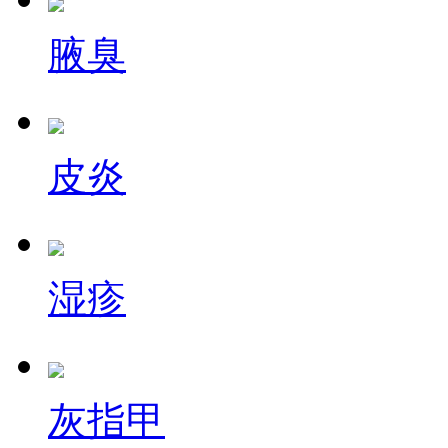
腋臭
皮炎
湿疹
灰指甲