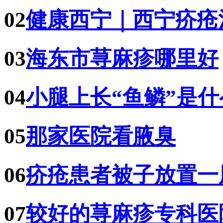
02
健康西宁｜西宁疥疮
03
海东市荨麻疹哪里好
04
小腿上长“鱼鳞”是
05
那家医院看腋臭
06
疥疮患者被子放置一
07
较好的荨麻疹专科医