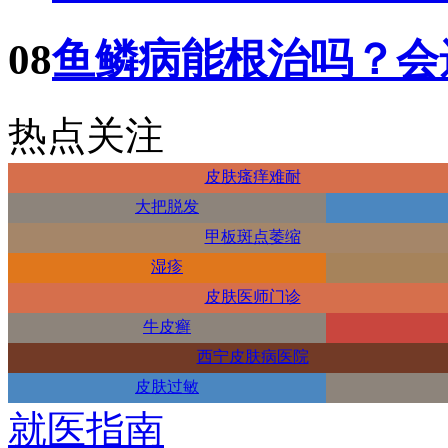
08
鱼鳞病能根治吗？会
热点关注
皮肤瘙痒难耐
大把脱发
甲板斑点萎缩
湿疹
皮肤医师门诊
牛皮癣
西宁皮肤病医院
皮肤过敏
就医指南