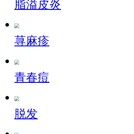
脂溢皮炎
荨麻疹
青春痘
脱发