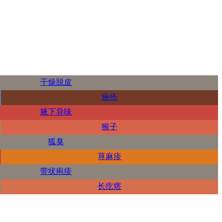
干燥脱皮
痤疮
腋下异味
猴子
狐臭
荨麻疹
带状疱疹
长疙瘩