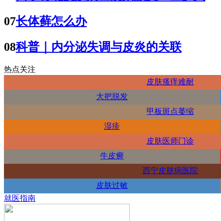
07
长体藓怎么办
08
科普｜内分泌失调与皮炎的关联
热点关注
皮肤瘙痒难耐
大把脱发
甲板斑点萎缩
湿疹
皮肤医师门诊
牛皮癣
西宁皮肤病医院
皮肤过敏
就医指南