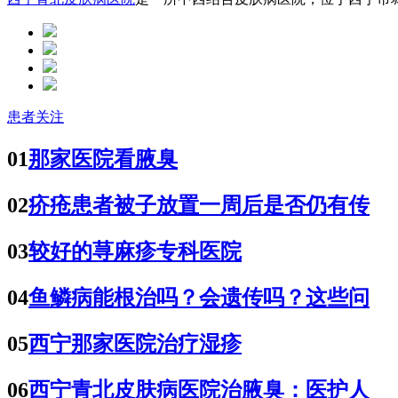
患者关注
01
那家医院看腋臭
02
疥疮患者被子放置一周后是否仍有传
03
较好的荨麻疹专科医院
04
鱼鳞病能根治吗？会遗传吗？这些问
05
西宁那家医院治疗湿疹
06
西宁青北皮肤病医院治腋臭：医护人