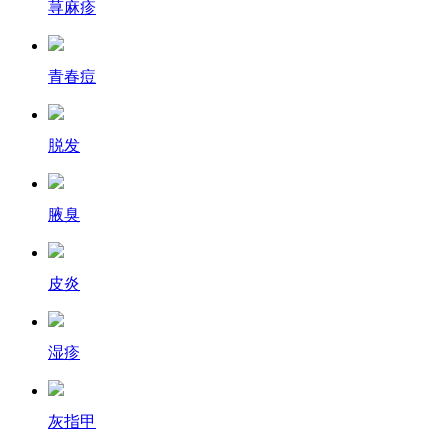
荨麻疹
青春痘
脱发
腋臭
皮炎
湿疹
灰指甲