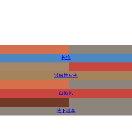
长痘
过敏性皮炎
白癜风
腋下狐臭