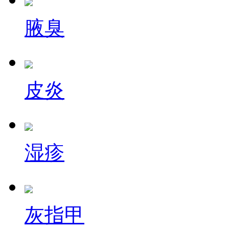
腋臭
皮炎
湿疹
灰指甲