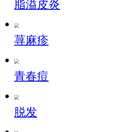
脂溢皮炎
荨麻疹
青春痘
脱发