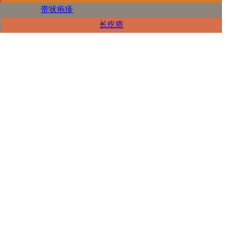
带状疱疹
长疙瘩