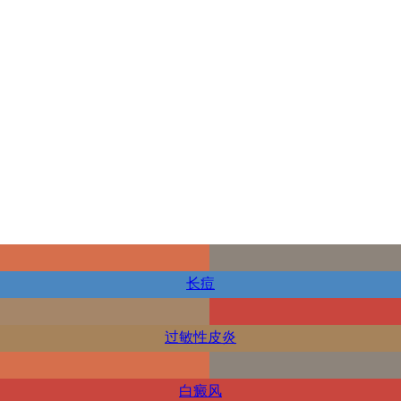
长痘
过敏性皮炎
白癜风