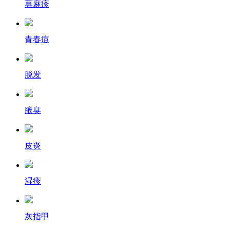
荨麻疹
青春痘
脱发
腋臭
皮炎
湿疹
灰指甲