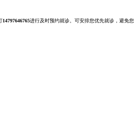
打
14797646765
进行及时预约就诊。可安排您优先就诊，避免您