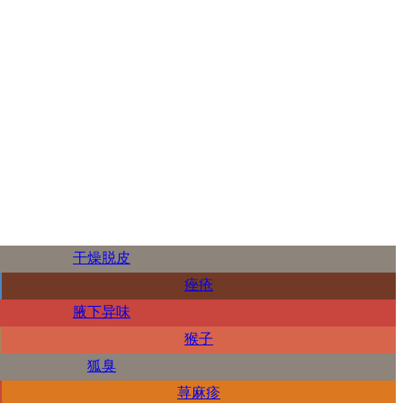
干燥脱皮
痤疮
腋下异味
猴子
狐臭
荨麻疹