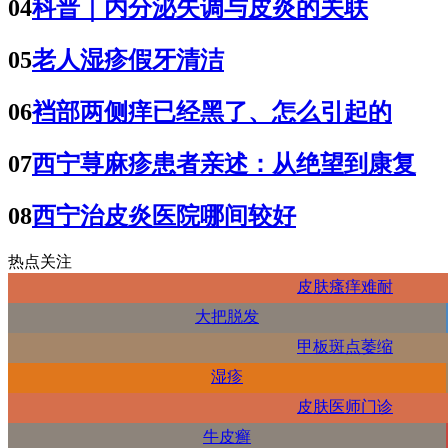
04
科普｜内分泌失调与皮炎的关联
05
老人湿疹假牙清洁
06
裆部两侧痒已经黑了、怎么引起的
07
西宁荨麻疹患者亲述：从绝望到康复
08
西宁治皮炎医院哪间较好
热点关注
皮肤瘙痒难耐
大把脱发
甲板斑点萎缩
湿疹
皮肤医师门诊
牛皮癣