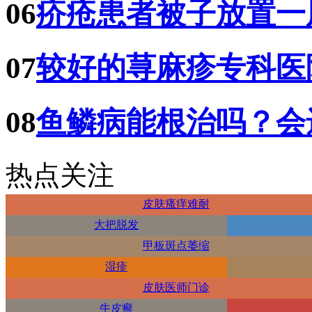
06
疥疮患者被子放置一
07
较好的荨麻疹专科医
08
鱼鳞病能根治吗？会
热点关注
皮肤瘙痒难耐
大把脱发
甲板斑点萎缩
湿疹
皮肤医师门诊
牛皮癣