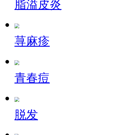
脂溢皮炎
荨麻疹
青春痘
脱发