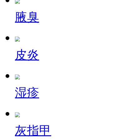
腋臭
皮炎
湿疹
灰指甲