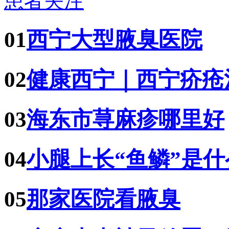
患者关注
01
西宁大型腋臭医院
02
健康西宁｜西宁疥疮
03
海东市荨麻疹哪里好
04
小腿上长“鱼鳞”是
05
那家医院看腋臭