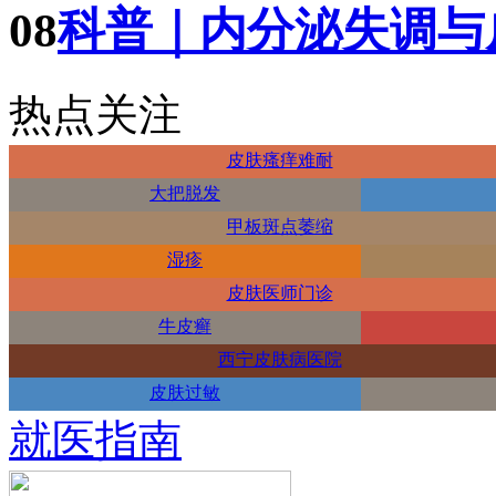
08
科普｜内分泌失调与
热点关注
皮肤瘙痒难耐
大把脱发
甲板斑点萎缩
湿疹
皮肤医师门诊
牛皮癣
西宁皮肤病医院
皮肤过敏
就医指南