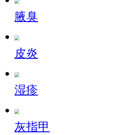
腋臭
皮炎
湿疹
灰指甲