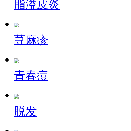
脂溢皮炎
荨麻疹
青春痘
脱发