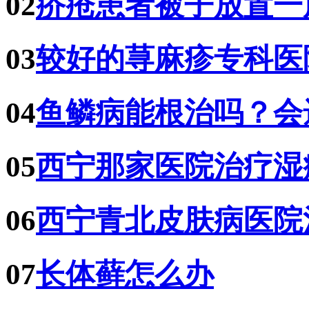
02
疥疮患者被子放置一
03
较好的荨麻疹专科医
04
鱼鳞病能根治吗？会
05
西宁那家医院治疗湿
06
西宁青北皮肤病医院
07
长体藓怎么办