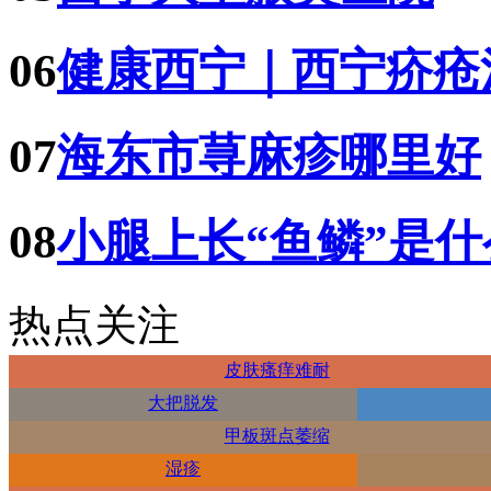
06
健康西宁｜西宁疥疮
07
海东市荨麻疹哪里好
08
小腿上长“鱼鳞”是
热点关注
皮肤瘙痒难耐
大把脱发
甲板斑点萎缩
湿疹