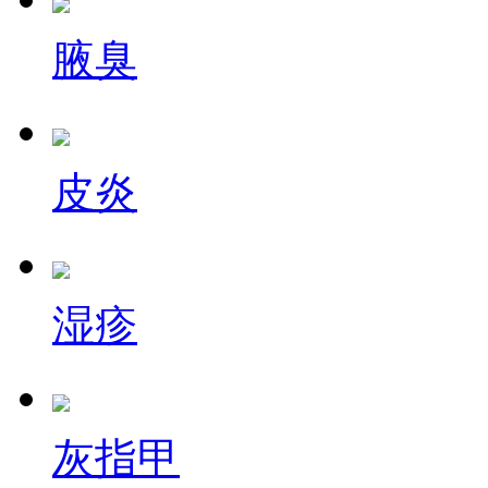
腋臭
皮炎
湿疹
灰指甲