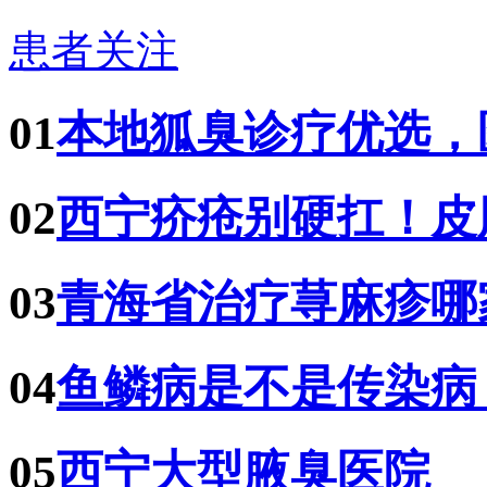
患者关注
01
本地狐臭诊疗优选，
02
西宁疥疮别硬扛！皮
03
青海省治疗荨麻疹哪
04
鱼鳞病是不是传染病
05
西宁大型腋臭医院