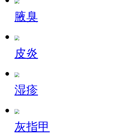
腋臭
皮炎
湿疹
灰指甲