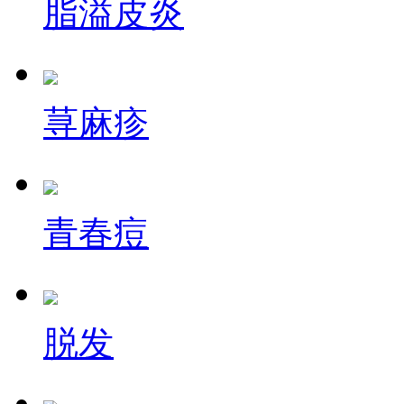
脂溢皮炎
荨麻疹
青春痘
脱发