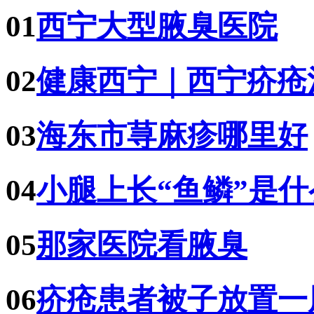
01
西宁大型腋臭医院
02
健康西宁｜西宁疥疮
03
海东市荨麻疹哪里好
04
小腿上长“鱼鳞”是
05
那家医院看腋臭
06
疥疮患者被子放置一