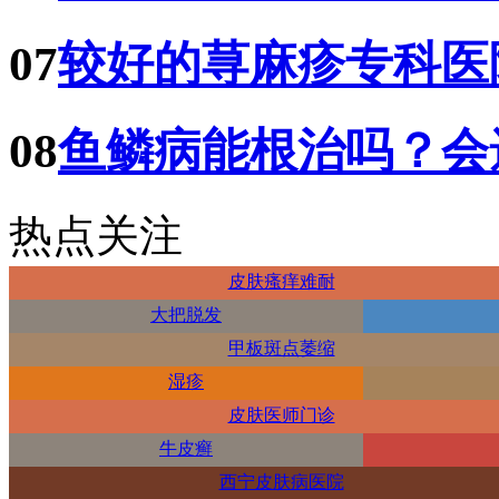
07
较好的荨麻疹专科医
08
鱼鳞病能根治吗？会
热点关注
皮肤瘙痒难耐
大把脱发
甲板斑点萎缩
湿疹
皮肤医师门诊
牛皮癣
西宁皮肤病医院