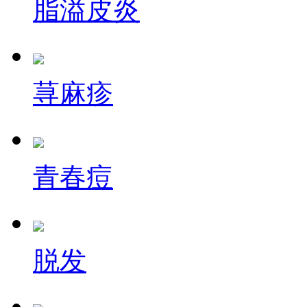
脂溢皮炎
荨麻疹
青春痘
脱发