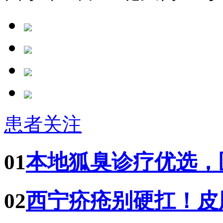
患者关注
01
本地狐臭诊疗优选，
02
西宁疥疮别硬扛！皮