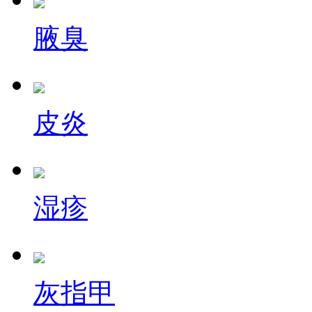
腋臭
皮炎
湿疹
灰指甲