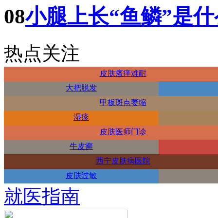
08
小腿上长“鱼鳞”是
热点关注
皮肤瘙痒难耐
大把脱发
甲板斑点萎缩
湿疹
皮肤医师门诊
牛皮癣
西宁皮肤病医院
皮肤过敏
就医指南