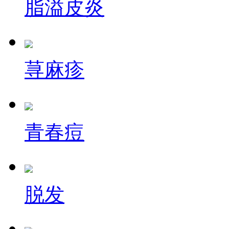
脂溢皮炎
荨麻疹
青春痘
脱发