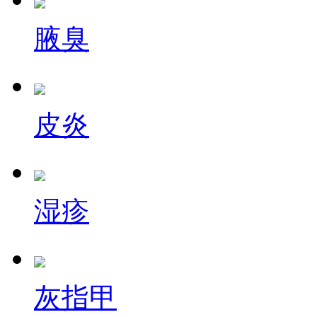
腋臭
皮炎
湿疹
灰指甲