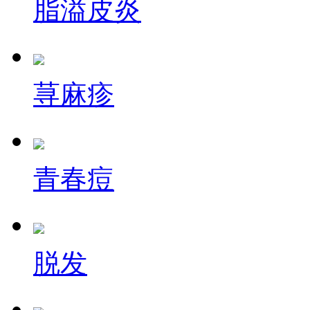
脂溢皮炎
荨麻疹
青春痘
脱发