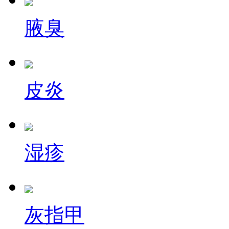
腋臭
皮炎
湿疹
灰指甲