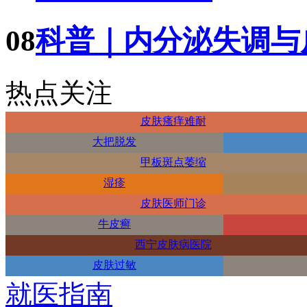
08
科普｜内分泌失调与
热点关注
皮肤瘙痒难耐
大把脱发
甲板斑点萎缩
湿疹
皮肤医师门诊
牛皮癣
西宁皮肤病医院
皮肤过敏
就医指南