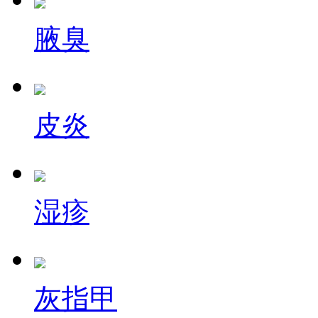
腋臭
皮炎
湿疹
灰指甲