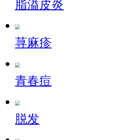
脂溢皮炎
荨麻疹
青春痘
脱发