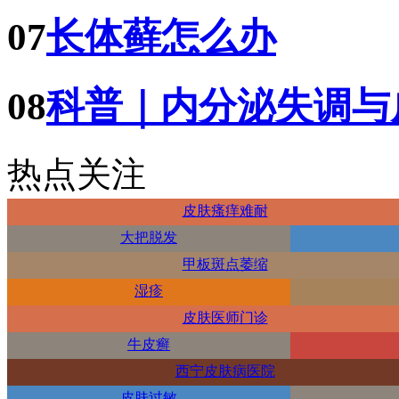
07
长体藓怎么办
08
科普｜内分泌失调与
热点关注
皮肤瘙痒难耐
大把脱发
甲板斑点萎缩
湿疹
皮肤医师门诊
牛皮癣
西宁皮肤病医院
皮肤过敏