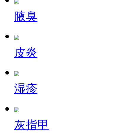
腋臭
皮炎
湿疹
灰指甲