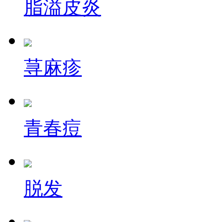
脂溢皮炎
荨麻疹
青春痘
脱发