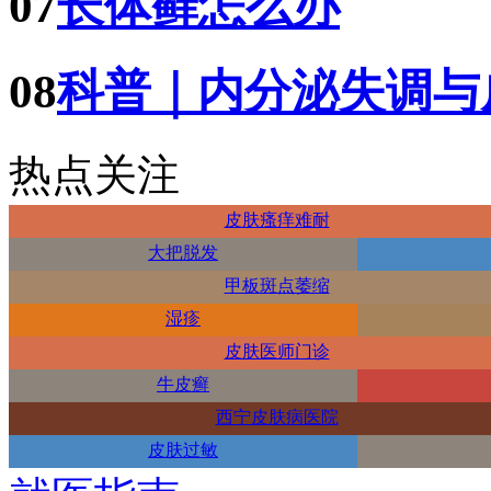
07
长体藓怎么办
08
科普｜内分泌失调与
热点关注
皮肤瘙痒难耐
大把脱发
甲板斑点萎缩
湿疹
皮肤医师门诊
牛皮癣
西宁皮肤病医院
皮肤过敏