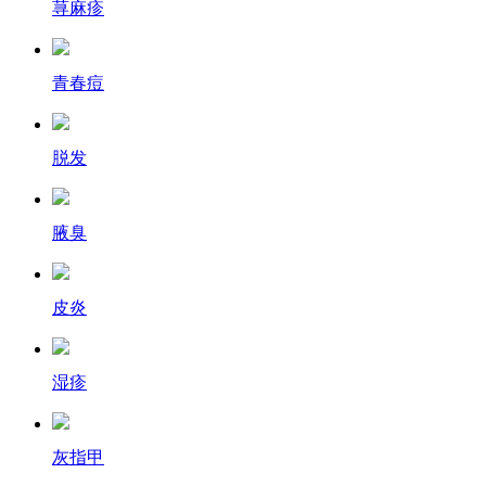
荨麻疹
青春痘
脱发
腋臭
皮炎
湿疹
灰指甲