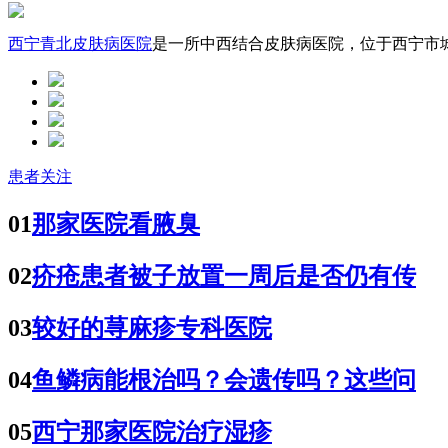
西宁青北皮肤病医院
是一所中西结合皮肤病医院，位于西宁市城中
患者关注
01
那家医院看腋臭
02
疥疮患者被子放置一周后是否仍有传
03
较好的荨麻疹专科医院
04
鱼鳞病能根治吗？会遗传吗？这些问
05
西宁那家医院治疗湿疹