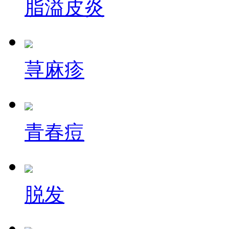
脂溢皮炎
荨麻疹
青春痘
脱发