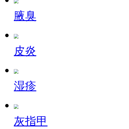
腋臭
皮炎
湿疹
灰指甲