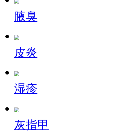
腋臭
皮炎
湿疹
灰指甲