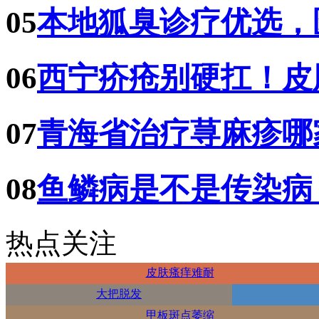
05
本地狐臭诊疗优选，
06
西宁疥疮别硬扛！皮
07
青海省治疗荨麻疹哪
08
鱼鳞病是不是传染病
热点关注
皮肤瘙痒难耐
大把脱发
甲板斑点萎缩