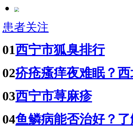
患者关注
01
西宁市狐臭排行
02
疥疮瘙痒夜难眠？西
03
西宁市荨麻疹
04
鱼鳞病能否治好？了