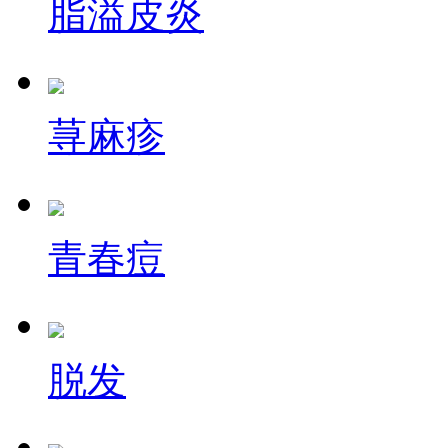
脂溢皮炎
荨麻疹
青春痘
脱发