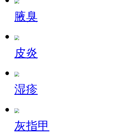
腋臭
皮炎
湿疹
灰指甲