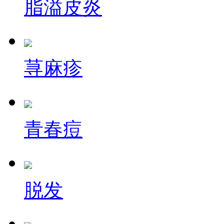
脂溢皮炎
荨麻疹
青春痘
脱发