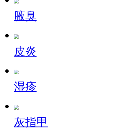
腋臭
皮炎
湿疹
灰指甲