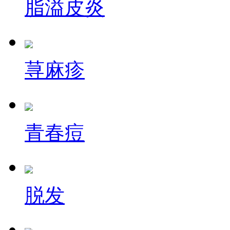
脂溢皮炎
荨麻疹
青春痘
脱发