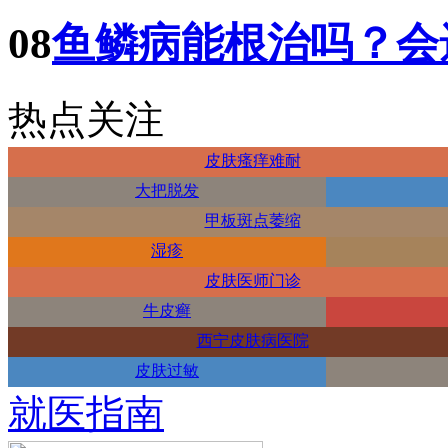
08
鱼鳞病能根治吗？会
热点关注
皮肤瘙痒难耐
大把脱发
甲板斑点萎缩
湿疹
皮肤医师门诊
牛皮癣
西宁皮肤病医院
皮肤过敏
就医指南