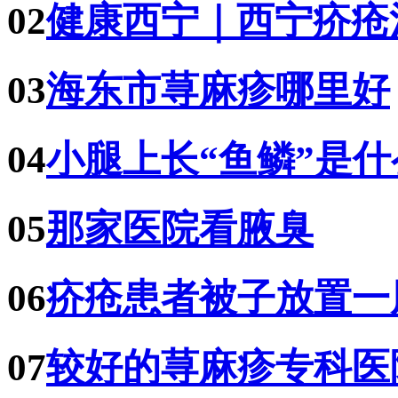
02
健康西宁｜西宁疥疮
03
海东市荨麻疹哪里好
04
小腿上长“鱼鳞”是
05
那家医院看腋臭
06
疥疮患者被子放置一
07
较好的荨麻疹专科医