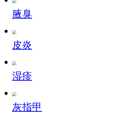
腋臭
皮炎
湿疹
灰指甲