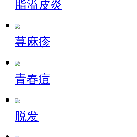
脂溢皮炎
荨麻疹
青春痘
脱发