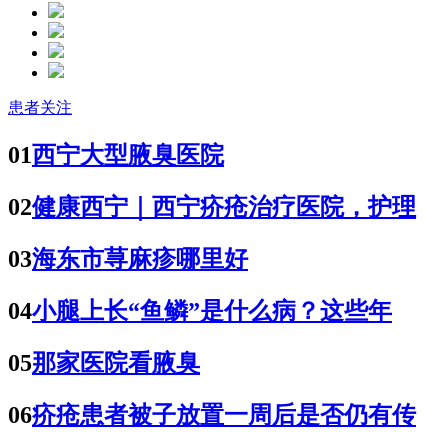
患者关注
01
西宁大型腋臭医院
02
健康西宁｜西宁疥疮治疗医院，护理
03
海东市荨麻疹哪里好
04
小腿上长“鱼鳞”是什么病？这些年
05
那家医院看腋臭
06
疥疮患者被子放置一周后是否仍有传