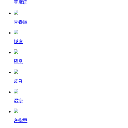
荨麻疹
青春痘
脱发
腋臭
皮炎
湿疹
灰指甲